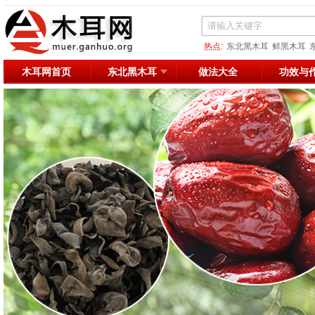
热点:
东北黑木耳
鲜黑木耳
网络黑木耳
减肥
凉拌
木耳网首页
东北黑木耳
做法大全
功效与