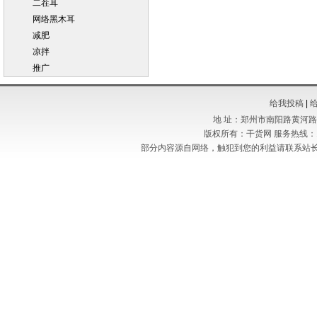
二茬耳
网络黑木耳
减肥
凉拌
推广
给我投稿
|
地 址：郑州市南阳路黄河路交叉
版权所有：干货网 服务热线：13721
部分内容源自网络，触犯到您的利益请联系站长