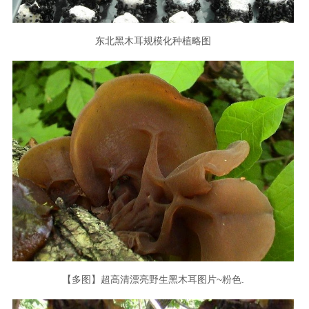
东北黑木耳规模化种植略图
【多图】超高清漂亮野生黑木耳图片~粉色.