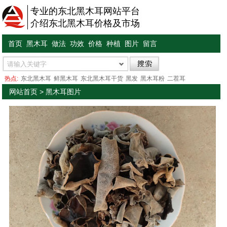
专业的东北黑木耳网站平台
介绍东北黑木耳价格及市场
首页
黑木耳
做法
功效
价格
种植
图片
留言
热点:
东北黑木耳
鲜黑木耳
东北黑木耳干货
黑发
黑木耳粉
二茬耳
网站首页
>
黑木耳图片