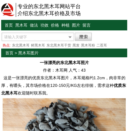
专业的东北黑木耳网站平台
介绍东北黑木耳价格及市场
首页
黑木耳
做法
功效
价格
种植
图片
留言
热点:
东北黑木耳
鲜黑木耳
东北黑木耳干货
黑发
黑木耳粉
二茬耳
首页
>
黑木耳图片
一张漂亮的东北黑木耳照片
作者：木耳网 人气：
43
这是一张漂亮的优质东北黑木耳图片，木耳规格约1.2cm，肉非常的
厚，有嚼头，其市场价格在120-150元/KG左右徘徊，需求这种
优质东
北黑木耳
欢迎随时联系我。