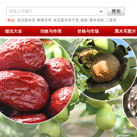
热点:
东北黑木耳
鲜黑木耳
东北黑木耳干货
黑发
黑木耳粉
二茬耳
网络黑木耳
减肥
凉拌
做法大全
功效与作用
价格与市场
黑木耳图片