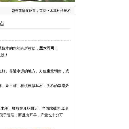
您当前所在位置：
首页
>
木耳种植技术
点
植技术的您能有所帮助，
黑木耳网
：
关照！
生好、靠近水源的地方。方位坐北朝南，或
栋、蒙古栋、核桃楸做耳材，尖柞的栽培效
m长的木段，堆放在耳场附近，当两端截面出现
便于管理，而且出耳早，产量也十分可