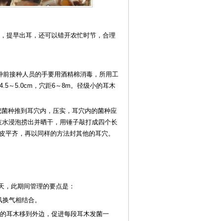
染，提早出耳，还可以错开农忙时节，合理
种前接种人员的手要用酒精棉消毒，所用工
.5～5.0cm，穴距6～8m。径级小的耳木
把菌种推到耳穴内，压实，耳穴内的菌种应
灰水浸泡捞出并晒干，用锤子敲打成四个长
皮平齐，再以同样的方法封其他的耳穴。
5天，此期间管理的要点是：
风换气相结合。
边的耳木移到外边，促进每段耳木发菌一