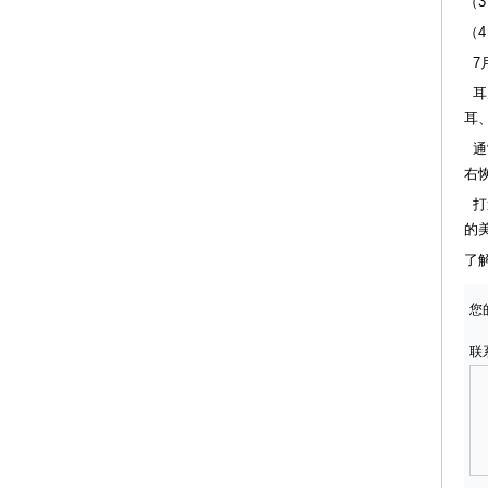
（
（
7
耳
耳
通
右
打
的
了
您
联