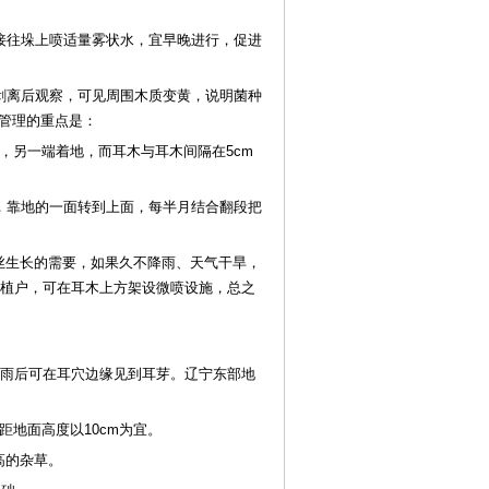
接往垛上喷适量雾状水，宜早晚进行，促进
树皮剥离后观察，可见周围木质变黄，说明菌种
管理的重点是：
上，另一端着地，而耳木与耳木间隔在5cm
，靠地的一面转到上面，每半月结合翻段把
丝生长的需要，如果久不降雨、天气干旱，
种植户，可在耳木上方架设微喷设施，总之
，雨后可在耳穴边缘见到耳芽。辽宁东部地
距地面高度以10cm为宜。
高的杂草。