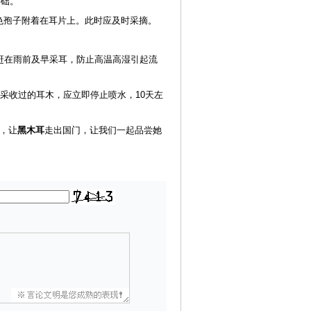
基础。
色孢子附着在耳片上。此时应及时采摘。
赶在雨前及早采耳，防止高温高湿引起流
采收过的耳木，应立即停止喷水，10天左
，让
黑木耳
走出国门，让我们一起品尝她
）