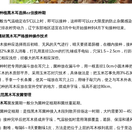
、种植黑木耳选择zz佳接种期
般当气温稳定在5℃以上时，即可以接种，这样即可以zz大限度的防止杂菌感
安排农村劳动力，辽宁东部地区适宜在3月中旬开始接种到4月下旬接种结束。
. 菌材黑木耳严格接种操作技术
木接种应选择雨后初晴、无风的天气进行，晴天要搭遮荫棚，在棚内接种，接
2%来苏儿消毒，打孔用直径12cm的打扎锤或手电钻，穴深1.5～2.5cm，行距4
穴相应浅些，径极大的耳木相应深些。
种时把专用的漏斗放在耳穴上，菌种放在漏斗中，用一根直径1.0cm小圆木棒
耳木的木质部平齐。采用玉米芯封穴技术，具体做法是：把玉米芯事先用3%石
瓣，手拿一个长条瓣，使其一端放在耳穴上口，用锤子敲穴内，使之与耳木外表
完种的耳木应放在室外空旷的地方，摆成井字垛，垛高不超过80cm。
.规范黑木耳发菌管理
木耳
菌发菌期一般分为菌种定植期和菌丝蔓延期。
.1.菌种定植期：是指黑木耳菌种接入木段到散开排场这一时期，大约需要30～4
1）接种完毕后把耳木搭成井字垛，气温较低时需用薄膜覆盖，遮荫、保湿和通
2）翻堆，每隔6～8天要翻垛1次，方法是把位于上层的耳木移到底层，位于里