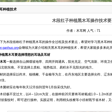
耳种植技术
木段杠子种植黑木耳操作技术要
作者：木耳网 人气：
71
下为木段俗称杠子种植黑木耳的操作全过程及技术要点，希望对学习黑木耳种
r.ganhuo.org
会继续为大家介绍相关黑木耳的种植技术，希望大家能多多来此
.种植黑木耳要选择理想的耳场及耳材
木耳
一般选择在山脚缓坡地带、四周开阔通风，阳光充足、空气清新、环境卫
西北朝东南。不宜选择土质粘、地势低洼、易积水不见阳光的地方。
材的选择应以柞木、核桃楸、千金榆等为主，在丹东地区主要选择尖柞、辽东
z佳。
木菌材应在每年秋天12月份到翌年1月份采伐为好。
木径极不宜过大，以4～12cm为宜，在接种前20天要将耳材截成1.0～1.2
射状裂纹时，即可进行接种。实践证明，利用梢头枝桠等小径材既节省木材，又
。