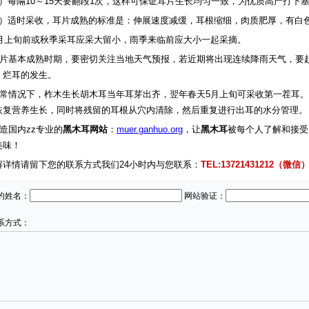
3）每隔10～15天要翻段1次，这样可保证耳片生长均匀一致，为优质高产打下
4）适时采收，耳片成熟的标准是：伸展速度减缓，耳根缩细，肉质肥厚，有白
月上旬前或秋季采耳应采大留小，雨季来临前应大小一起采摘。
片基本成熟时期，要密切关注当地天气预报，若近期将出现连续降雨天气，要
、烂耳的发生。
常情况下，柞木生长胡木耳当年耳芽出齐，翌年春天5月上旬可采收第一茬耳。
恢复营养生长，同时将残留的耳根从穴内清除，然后重复进行出耳的水分管理。
造国内zz专业的
黑木耳网站
：
muer.ganhuo.org
，让
黑木耳
被每个人了解和接受
美味！
解详情
请留下您的联系方式我们24小时内与您联系：
TEL:13721431212（微信
的姓名：
网站验证：
系方式：