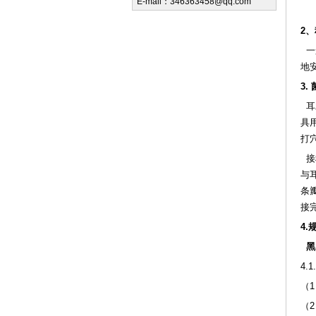
E-mail：346363458@qq.com
2
一
地
3
耳
具用
打
接
与
条
接
4
黑
4
（
（