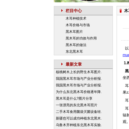
栏目中心
木
木耳种植技术
木耳价格与市场
黑木耳图片
黑木耳的功效与作用
黑木耳的做法
以
东北黑木耳
mue
1
最新文章
黑
核桃树木上长的野生木耳图片.
坐
我国黑木耳市场与产业分析报.
我国黑木耳市场与产业分析报.
耳
为什么东北黑木耳价格逐年降.
果z
黑木耳是什么?图片分享
耳
一张漂亮的东北黑木耳照片
耳
二手木耳食用菌袋灭菌设备转.
辐
新疆也可以成功种植东北黑木.
观
乌鲁木齐种植东北黑木耳实验.