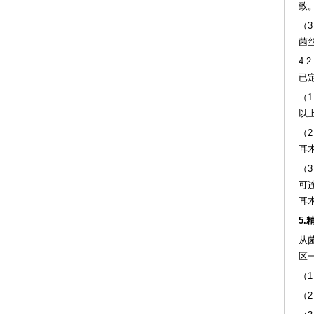
致
（
菌
4
已
（
以
（
耳
（
可
耳
5
从
区
（
（