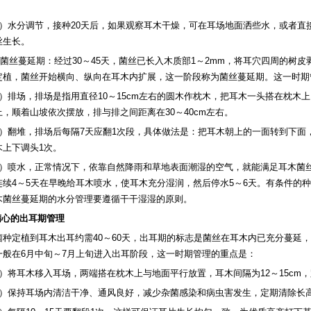
。
3）水分调节，接种20天后，如果观察耳木干燥，可在耳场地面洒些水，或者直
丝生长。
.2.菌丝蔓延期：经过30～45天，菌丝已长入木质部1～2mm，将耳穴四周的
定植，菌丝开始横向、纵向在耳木内扩展，这一阶段称为菌丝蔓延期。这一时期
1）排场，排场是指用直径10～15cm左右的圆木作枕木，把耳木一头搭在枕木
上，顺着山坡依次摆放，排与排之间距离在30～40cm左右。
2）翻堆，排场后每隔7天应翻1次段，具体做法是：把耳木朝上的一面转到下面
木上下调头1次。
3）喷水，正常情况下，依靠自然降雨和草地表面潮湿的空气，就能满足耳木菌
连续4～5天在早晚给耳木喷水，使耳木充分湿润，然后停水5～6天。有条件的
木菌丝蔓延期的水分管理要遵循干干湿湿的原则。
.精心的出耳期管理
菌种定植到耳木出耳约需40～60天，出耳期的标志是菌丝在耳木内已充分蔓延
一般在6月中旬～7月上旬进入出耳阶段，这一时期管理的重点是：
1）将耳木移入耳场，两端搭在枕木上与地面平行放置，耳木间隔为12～15cm，
2）保持耳场内清洁干净、通风良好，减少杂菌感染和病虫害发生，定期清除长