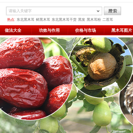
热点:
东北黑木耳
鲜黑木耳
东北黑木耳干货
黑发
黑木耳粉
二茬耳
网络黑木耳
减肥
凉拌
做法大全
功效与作用
价格与市场
黑木耳图片