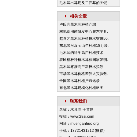
毛木耳出耳期及二茬耳的关键.
相关文章
卢氏县黑木耳种植介绍
寒地食用菌研发中心在东宁县.
赵喜才黑木耳种植技术突破50.
东北黑河袁宝山年种植18万袋.
毛木耳的科学高产种植技术
农民秸秆种植木耳获国家发明.
黑木耳雾灌高产新技术指导
市场黑木耳价格差异大实验数.
全国黑木耳种植户通讯录
东北黑木耳规模化种植略图
联系我们
名称：木耳网·干货网
投稿：www.28sj.com
网址：muer.ganhuo.org
手机：13721431212 (微信)