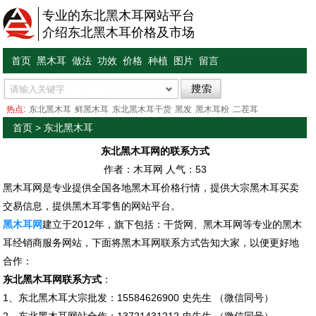
专业的东北黑木耳网站平台
介绍东北黑木耳价格及市场
首页
黑木耳
做法
功效
价格
种植
图片
留言
热点:
东北黑木耳
鲜黑木耳
东北黑木耳干货
黑发
黑木耳粉
二茬耳
首页
>
东北黑木耳
东北黑木耳网的联系方式
作者：木耳网 人气：
53
黑木耳网是专业提供全国各地黑木耳价格行情，提供大宗黑木耳买卖
交易信息，提供黑木耳零售的网站平台。
黑木耳网
建立于2012年，旗下包括：干货网、黑木耳网等专业的黑木
耳经销商服务网站，下面将黑木耳网联系方式告知大家，以便更好地
合作：
东北黑木耳网联系方式
：
1、东北黑木耳大宗批发：15584626900 史先生 （微信同号）