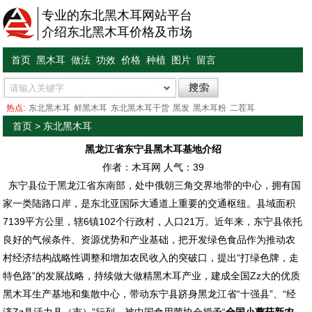
专业的东北黑木耳网站平台
介绍东北黑木耳价格及市场
首页
黑木耳
做法
功效
价格
种植
图片
留言
热点:
东北黑木耳
鲜黑木耳
东北黑木耳干货
黑发
黑木耳粉
二茬耳
首页
>
东北黑木耳
黑龙江省东宁县黑木耳基地介绍
作者：木耳网 人气：
39
东宁县位于黑龙江省东南部，处中俄朝三角交界地带的中心，拥有国
家一类陆路口岸，是东北亚国际大通道上重要的交通枢纽。县域面积
7139平方公里，辖6镇102个行政村，人口21万。近年来，东宁县依托
良好的气候条件、资源优势和产业基础，把开发绿色食品作为推动农
村经济结构战略性调整和增加农民收入的突破口，提出“打绿色牌，走
特色路”的发展战略，持续做大做精黑木耳产业，建成全国Zz大的优质
黑木耳生产基地和集散中心，带动东宁县跻身黑龙江省“十强县”、“经