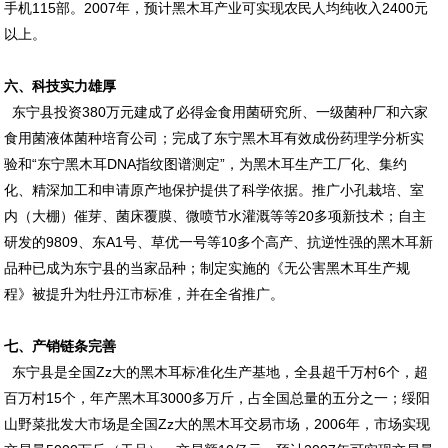
手机115部。2007年，预计黑木耳产业可实现农民人均纯收入2400元
以上。
六、科技实力雄厚
东宁县投资380万元建成了必得金食用菌研究所、一级菌种厂和六家
食用菌液体菌种培育公司；完成了东宁黑木耳有效成份药理学分析实
验和“东宁黑木耳DNA指纹图谱测定”，为黑木耳生产工厂化、集约
化、精深加工和申请原产地保护提供了科学依据。推广小孔栽培、室
内（大棚）催芽、菌床覆膜、微喷节水灌溉等等20多项新技术；自主
研发的9809、东A1号、草优一号等10多个高产、抗逆性强的黑木耳新
品种已成为东宁县的当家品种；制定实施的《无公害黑木耳生产规
程》被提升为牡丹江市标准，并在全省推广。
七、产销链条完善
东宁县是全国Zz大的黑木耳标准化生产基地，全县超千万村6个，超
百万村15个，年产黑木耳3000多万斤，占全国总量的五分之一；绥阳
山野菜批发大市场是全国Zz大的黑木耳交易市场，2006年，市场实现