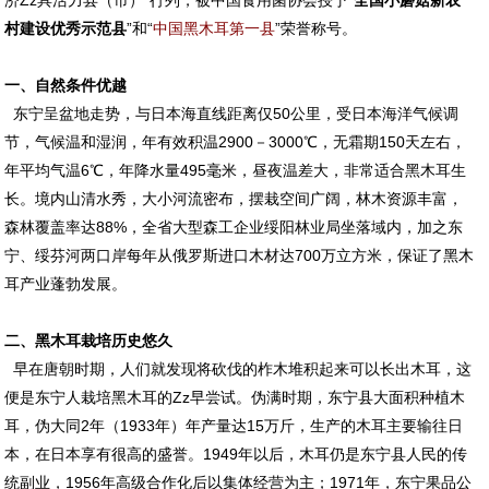
济Zz具活力县（市）”行列，被中国食用菌协会授予“
全国小蘑菇新农
村建设优秀示范县
”和“
中国黑木耳第一县
”荣誉称号。
一、自然条件优越
东宁呈盆地走势，与日本海直线距离仅50公里，受日本海洋气候调
节，气候温和湿润，年有效积温2900－3000℃，无霜期150天左右，
年平均气温6℃，年降水量495毫米，昼夜温差大，非常适合黑木耳生
长。境内山清水秀，大小河流密布，摆栽空间广阔，林木资源丰富，
森林覆盖率达88%，全省大型森工企业绥阳林业局坐落域内，加之东
宁、绥芬河两口岸每年从俄罗斯进口木材达700万立方米，保证了黑木
耳产业蓬勃发展。
二、黑木耳栽培历史悠久
早在唐朝时期，人们就发现将砍伐的柞木堆积起来可以长出木耳，这
便是东宁人栽培黑木耳的Zz早尝试。伪满时期，东宁县大面积种植木
耳，伪大同2年（1933年）年产量达15万斤，生产的木耳主要输往日
本，在日本享有很高的盛誉。1949年以后，木耳仍是东宁县人民的传
统副业，1956年高级合作化后以集体经营为主；1971年，东宁果品公