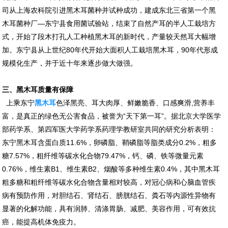
司从上海农科院引进黑木耳菌种并试种成功，建成东北三省第一个黑
木耳菌种厂—东宁县食用菌试验站，结束了自然产耳的半人工栽培方
式，开始了段木打孔人工种植黑木耳的新时代，产量较天然耳大幅增
加。东宁县从上世纪80年代开始大面积人工栽培黑木耳，90年代形成
规模化生产，并于近十年来逐步做大做强。
三、黑木耳质量有保障
上乘东宁
黑木耳
色泽黑亮、耳大肉厚、鲜嫩脆香、口感爽滑,营养丰
富，是真正的绿色无公害食品，被誉为“天下第一耳”。据北京大学医学
部药学系、第四军医大学药学系药理学教研室共同的研究分析表明：
东宁黑木耳含蛋白质11.6%，卵磷脂、鞘磷脂等脂类成分0.2%，粗多
糖7.57%，粗纤维等碳水化合物79.47%，钙、磷、铁等微量元素
0.76%，维生素B1、维生素B2、烟酸等多种维生素0.4%，其中黑木耳
粗多糖和粗纤维等碳水化合物含量相对较高，对冠心病和心脑血管疾
病有预防作用，对胆结石、肾结石、膀胱结石、粪石等内源性异物有
显著的化解功能，具有润肺、清涤胃肠、减肥、美容作用，可有效抗
癌，能提高机体免疫力。