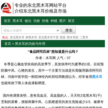
专业的东北黑木耳网站平台
介绍东北黑木耳价格及市场
首页
黑木耳
做法
功效
价格
种植
图片
留言
热点:
东北黑木耳
鲜黑木耳
东北黑木耳干货
黑发
黑木耳粉
二茬耳
首页
>
黑木耳的功效与作用
“食品阿司匹林”您知道是什么吗？
作者：木耳网 人气：
37
冬季是心脑血管疾病的高发季节，其发病率约为夏季的1倍。目前预
防脑中风、心梗的发生，其中一个主要方法就是长期服用肠溶阿司匹
林。河南中医学院一附院神经内科郑绍周教授以为，经常食用
黑木耳
也能有效下降人体血液黏稠度。
国内有调查表明，患有高血压、高血脂的人，天天吃3克黑木耳(干)
烹制的菜肴，便能将脑中风、心肌梗逝世的发生危险减少1/3。健康专