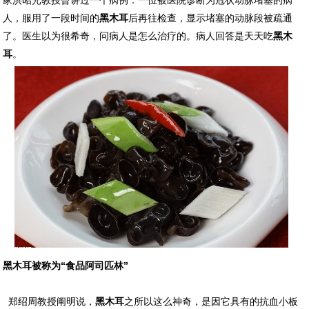
家洪昭光教授曾讲过一个病例：一位被医院诊断为冠状动脉堵塞的病
人，服用了一段时间的
黑木耳
后再往检查，显示堵塞的动脉段被疏通
了。医生以为很希奇，问病人是怎么治疗的。病人回答是天天吃
黑木
耳
。
黑木耳被称为“食品阿司匹林”
郑绍周教授阐明说，
黑木耳
之所以这么神奇，是因它具有的抗血小板